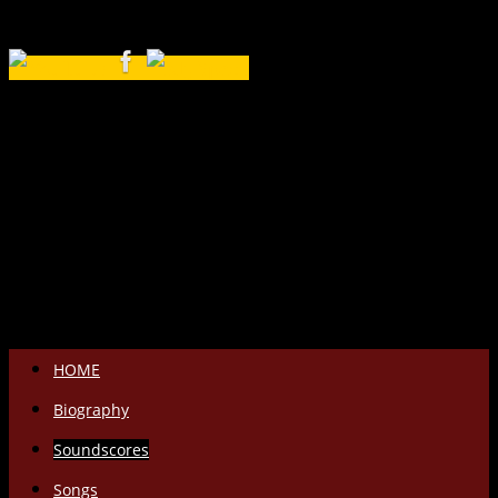
Salta
HOME
il
Biography
contenuto
Soundscores
Songs