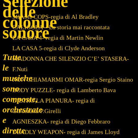
Selezione
delle
colonne
MIAMI COPS-regia di Al Bradley
sonore
CALIGOLA – La storia mai raccontata
LA CASA 4- regia di Martin Newlin
LA CASA 5-regia di Clyde Anderson
Tutte
MADONNA CHE SILENZIO C’E’ STASERA-
le
F.Nuti
musiche
NON CHIAMARMI OMAR-regia Sergio Staino
sono
BODY PUZZLE- regia di Lamberto Bava
composte,
DIETRO LA PIANURA- regia di
orchestrate
G.Fontana/P.Girelli
e
AGNIESZKA- regia di Diego Febbraro
dirette
DEADLY WEAPON- regia di James Lloyd