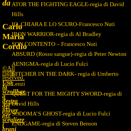
da
ATOR THE FIGHTING EAGLE-regia di David
Hills
IO, CHIARA E LO SCURO-Francesco Nuti
Carlo
IRON WARRIOR-regia di Al Bradley
Maria
SON CONTENTO – Francesco Nuti
Cordio
ABSURD (Rosso sangue)-regia di Peter Newton
AENIGMA-regia di Lucio Fulci
©All
right
HITCHER IN THE DARK- regia di Umberto
reserved.
Usa
Lenzi
la
scrollbar
QUEST FOR THE MIGHTY SWORD-regia di
a
destra
David Hills
del
player
SODOMA’S GHOST-regia di Lucio Fulci
per
scegliere
ENDGAME-regia di Steven Benson
i
brani